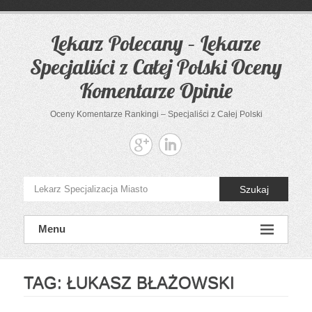
Przejdź
do
treści
Lekarz Polecany – Lekarze
Specjaliści z Całej Polski Oceny
Komentarze Opinie
Oceny Komentarze Rankingi – Specjaliści z Całej Polski
Szukaj
Menu
TAG:
ŁUKASZ BŁAŻOWSKI