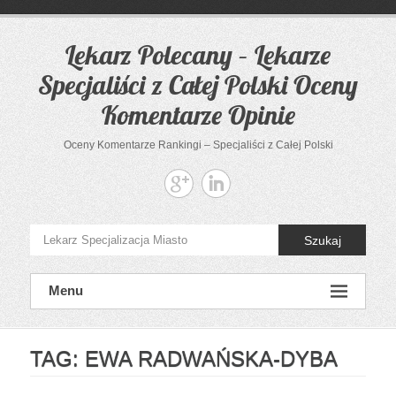
Przejdź
do
treści
Lekarz Polecany – Lekarze
Specjaliści z Całej Polski Oceny
Komentarze Opinie
Oceny Komentarze Rankingi – Specjaliści z Całej Polski
Szukaj
Menu
TAG:
EWA RADWAŃSKA-DYBA